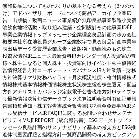
無印良品についてものづくりの基本となる考え方（3つのわ
け）アドバイザリーボードについて商品アーカイブ企業広
告・出版物・動画ニュース事業紹介無印良品事業製造小売宿
泊飲食地域活動・取り組み建築・空間設計その他事業IDÉE
事業企業情報トップメッセージ企業理念良品計画の歩み会社
概要本社所在地役員グループ企業数字で見る良品計画事業年
表出店データ受賞歴企業広告・出版物・動画読みもの株主・
投資家情報IRニュース最新資料IRカレンダー個人投資家の皆
様へ株主になると個人株主・投資家向けイベント株主優待経
営情報経営方針コーポレート・ガバナンスIR方針業績・財務
方針決算サマリ財務ハイライト月次概況社債・格付情報株式
情報株式基本情報株価情報株主状況株主総会株主還元・配当
方針アナリストカバレッジ定款電子公告税務方針IRライブラ
リ最新情報決算短信データブック決算説明会資料有価証券報
告書招集通知・株主報告書統合報告書IR説明会免責事項IRメ
ール配信サービスIR FAQIRに関するお問い合わせサステナ
ビリティMUJI REPORT（統合報告書）ESGデータトップメ
ッセージ良品計画のサステナビリティ基本の考え方とESG推
進体制重要課題と指標方針一覧商品開発の考え方ピックアッ