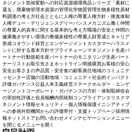
ネジメント気候変動への対応資源循環商品シリーズ「素材に
還る」廃棄物管理水資源の管理化学物質管理生物多様性原材
料調達の考え方社会とともに人権の尊重人権方針・推進体制
人権デュー・デリジェンスグリーバンスメカニズム働く仲間
の尊重人的資本に関する基本的な考え方職場の安全と仲間の
健康働きやすい環境の整備多様性の尊重人財育成とキャリア
形成コオウンド経営とエンゲージメントカスタマーハラスメ
ントに対する基本方針サプライチェーンマネジメント生産パ
ートナー行動規範生産パートナーのモニタリング生産パート
ナーリストお取引先さまホットライン間接購買お客様の安心
安全お客さまの声品質・安全食の顧客責任地域のコミュニテ
ィセンター店舗の活動地域・コミュニティ社会的インパクト
評価ガバナンス公益人本主義経営ステークホルダー・エンゲ
ージメントコーポレート・ガバナンスの方針・体制取締役会
の実効性評価と役員報酬内部統制コンプライアンスリスクマ
ネジメント情報セキュリティ・個人情報保護イニシアティブ
への参画外部機関からの評価寄付・支援トップページ採用情
報ネットストアお問い合わせメインナビゲーションメニュー
を閉じるメニューを開く