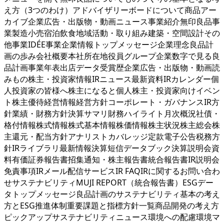
え方（3つのわけ）アドバイザリーボードについて商品アー
カイブ企業広告・出版物・動画ニュース事業紹介無印良品事
業製造小売宿泊飲食地域活動・取り組み建築・空間設計その
他事業IDÉE事業企業情報トップメッセージ企業理念良品計
画の歩み会社概要本社所在地役員グループ企業数字で見る良
品計画事業年表出店データ受賞歴企業広告・出版物・動画読
みもの株主・投資家情報IRニュース最新資料IRカレンダー個
人投資家の皆様へ株主になると個人株主・投資家向けイベン
ト株主優待経営情報経営方針コーポレート・ガバナンスIR方
針業績・財務方針決算サマリ財務ハイライト月次概況社債・
格付情報株式情報株式基本情報株価情報株主状況株主総会株
主還元・配当方針アナリストカバレッジ定款電子公告税務方
針IRライブラリ最新情報決算短信データブック決算説明会資
料有価証券報告書招集通知・株主報告書統合報告書IR説明会
免責事項IRメール配信サービスIR FAQIRに関するお問い合わ
せサステナビリティMUJI REPORT（統合報告書）ESGデー
タトップメッセージ良品計画のサステナビリティ基本の考え
方とESG推進体制重要課題と指標方針一覧商品開発の考え方
ピックアップサステナビリティニュース環境への配慮環境マ