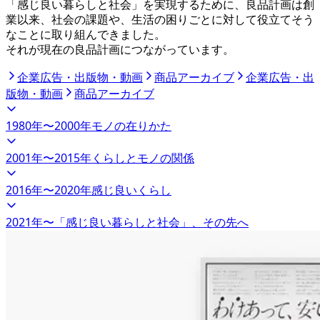
「感じ良い暮らしと社会」を実現するために、良品計画は創
業以来、社会の課題や、生活の困りごとに対して役立てそう
なことに取り組んできました。
それが現在の良品計画につながっています。
企業広告・出版物・動画
商品アーカイブ
企業広告・出
版物・動画
商品アーカイブ
1980
年〜
2000
年
モノの在りかた
2001
年〜
2015
年
くらしとモノの関係
2016
年〜
2020
年
感じ良いくらし
2021
年〜
「感じ良い暮らしと社会」、その先へ