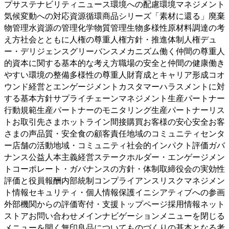
プサステナビリティニュース環境への配慮環境マネジメント
気候変動への対応資源循環商品シリーズ「素材に還る」廃棄
物管理水資源の管理化学物質管理生物多様性原材料調達の考
え方社会とともに人権の尊重人権方針・推進体制人権デュ
ー・デリジェンスグリーバンスメカニズム働く仲間の尊重人
的資本に関する基本的な考え方職場の安全と仲間の健康働き
やすい環境の整備多様性の尊重人財育成とキャリア形成コオ
ウンド経営とエンゲージメントカスタマーハラスメントに対
する基本方針サプライチェーンマネジメント生産パートナー
行動規範生産パートナーのモニタリング生産パートナーリス
トお取引先さまホットライン間接購買お客様の安心安全お客
さまの声品質・安全食の顧客責任地域のコミュニティセンタ
ー店舗の活動地域・コミュニティ社会的インパクト評価ガバ
ナンス公益人本主義経営ステークホルダー・エンゲージメン
トコーポレート・ガバナンスの方針・体制取締役会の実効性
評価と役員報酬内部統制コンプライアンスリスクマネジメン
ト情報セキュリティ・個人情報保護イニシアティブへの参画
外部機関からの評価寄付・支援トップページ採用情報ネット
ストアお問い合わせメインナビゲーションメニューを閉じる
メニューを開く
無印良品についてものづくりの基本となる考