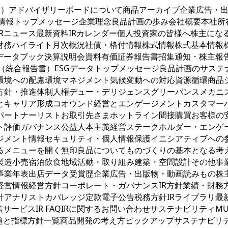
け）アドバイザリーボードについて商品アーカイブ企業広告・
業情報トップメッセージ企業理念良品計画の歩み会社概要本社
Rニュース最新資料IRカレンダー個人投資家の皆様へ株主に
リ財務ハイライト月次概況社債・格付情報株式情報株式基本情報
データブック決算説明会資料有価証券報告書招集通知・株主報告書
PORT（統合報告書）ESGデータトップメッセージ良品計画のサ
環境への配慮環境マネジメント気候変動への対応資源循環商品
方針・推進体制人権デュー・デリジェンスグリーバンスメカニ
とキャリア形成コオウンド経営とエンゲージメントカスタマー
パートナーリストお取引先さまホットライン間接購買お客様の
ト評価ガバナンス公益人本主義経営ステークホルダー・エンゲ
ジメント情報セキュリティ・個人情報保護イニシアティブへの
るメニューを開く
無印良品についてものづくりの基本となる考
造小売宿泊飲食地域活動・取り組み建築・空間設計その他事業
業年表出店データ受賞歴企業広告・出版物・動画読みもの株主
経営情報経営方針コーポレート・ガバナンスIR方針業績・財務
針アナリストカバレッジ定款電子公告税務方針IRライブラリ最
ービスIR FAQIRに関するお問い合わせサステナビリティMUJ
課題と指標方針一覧商品開発の考え方ピックアップサステナビリ