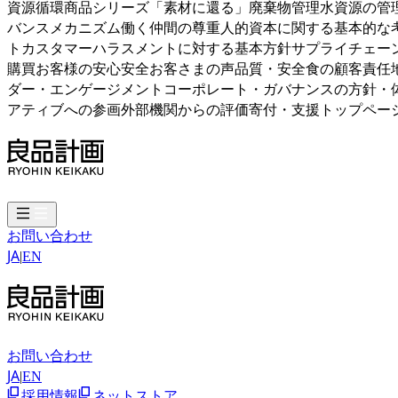
資源循環商品シリーズ「素材に還る」廃棄物管理水資源の管
バンスメカニズム働く仲間の尊重人的資本に関する基本的な
トカスタマーハラスメントに対する基本方針サプライチェー
購買お客様の安心安全お客さまの声品質・安全食の顧客責任
ダー・エンゲージメントコーポレート・ガバナンスの方針・
アティブへの参画外部機関からの評価寄付・支援トップペー
お問い合わせ
JA
|
EN
お問い合わせ
JA
|
EN
採用情報
ネットストア