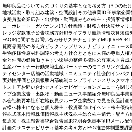
無印良品についてものづくりの基本となる考え方（3つのわ
地域活動・取り組み建築・空間設計その他事業IDÉE事業企
タ受賞歴企業広告・出版物・動画読みもの株主・投資家情報I
コーポレート・ガバナンスIR方針業績・財務方針決算サマ
レッジ定款電子公告税務方針IRライブラリ最新情報決算短信
FAQIRに関するお問い合わせサステナビリティMUJI RE
覧商品開発の考え方ピックアップサステナビリティニュース
生物多様性原材料調達の考え方社会とともに人権の尊重人権
全と仲間の健康働きやすい環境の整備多様性の尊重人財育成
生産パートナー行動規範生産パートナーのモニタリング生産
ティセンター店舗の活動地域・コミュニティ社会的インパク
実効性評価と役員報酬内部統制コンプライアンスリスクマネ
トストアお問い合わせメインナビゲーションメニューを閉じ
イブ企業広告・出版物・動画ニュース事業紹介無印良品事業製
み会社概要本社所在地役員グループ企業数字で見る良品計画事
皆様へ株主になると個人株主・投資家向けイベント株主優待
報株式基本情報株価情報株主状況株主総会株主還元・配当方
集通知・株主報告書統合報告書IR説明会免責事項IRメール配信サ
計画のサステナビリティ基本の考え方とESG推進体制重要