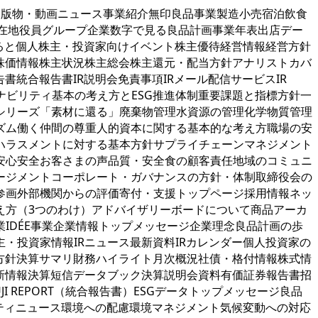
出版物・動画ニュース事業紹介無印良品事業製造小売宿泊飲食
所在地役員グループ企業数字で見る良品計画事業年表出店デー
なると個人株主・投資家向けイベント株主優待経営情報経営方針
株価情報株主状況株主総会株主還元・配当方針アナリストカバ
統合報告書IR説明会免責事項IRメール配信サービスIR
ステナビリティ基本の考え方とESG推進体制重要課題と指標方針一
シリーズ「素材に還る」廃棄物管理水資源の管理化学物質管理
ズム働く仲間の尊重人的資本に関する基本的な考え方職場の安
ハラスメントに対する基本方針サプライチェーンマネジメント
安心安全お客さまの声品質・安全食の顧客責任地域のコミュニ
ージメントコーポレート・ガバナンスの方針・体制取締役会の
参画外部機関からの評価寄付・支援トップページ採用情報ネッ
え方（3つのわけ）アドバイザリーボードについて商品アーカ
IDÉE事業企業情報トップメッセージ企業理念良品計画の歩
・投資家情報IRニュース最新資料IRカレンダー個人投資家の
方針決算サマリ財務ハイライト月次概況社債・格付情報株式情
新情報決算短信データブック決算説明会資料有価証券報告書招
I REPORT（統合報告書）ESGデータトップメッセージ良品
ティニュース環境への配慮環境マネジメント気候変動への対応