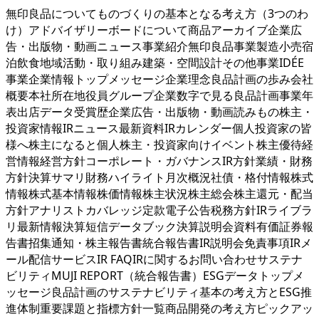
無印良品についてものづくりの基本となる考え方（3つのわ
け）アドバイザリーボードについて商品アーカイブ企業広
告・出版物・動画ニュース事業紹介無印良品事業製造小売宿
泊飲食地域活動・取り組み建築・空間設計その他事業IDÉE
事業企業情報トップメッセージ企業理念良品計画の歩み会社
概要本社所在地役員グループ企業数字で見る良品計画事業年
表出店データ受賞歴企業広告・出版物・動画読みもの株主・
投資家情報IRニュース最新資料IRカレンダー個人投資家の皆
様へ株主になると個人株主・投資家向けイベント株主優待経
営情報経営方針コーポレート・ガバナンスIR方針業績・財務
方針決算サマリ財務ハイライト月次概況社債・格付情報株式
情報株式基本情報株価情報株主状況株主総会株主還元・配当
方針アナリストカバレッジ定款電子公告税務方針IRライブラ
リ最新情報決算短信データブック決算説明会資料有価証券報
告書招集通知・株主報告書統合報告書IR説明会免責事項IRメ
ール配信サービスIR FAQIRに関するお問い合わせサステナ
ビリティMUJI REPORT（統合報告書）ESGデータトップメ
ッセージ良品計画のサステナビリティ基本の考え方とESG推
進体制重要課題と指標方針一覧商品開発の考え方ピックアッ