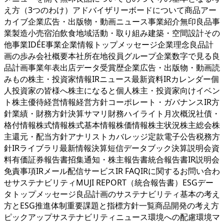
え方（3つのわけ）アドバイザリーボードについて商品アー
カイブ企業広告・出版物・動画ニュース事業紹介無印良品事
業製造小売宿泊飲食地域活動・取り組み建築・空間設計その
他事業IDÉE事業企業情報トップメッセージ企業理念良品計
画の歩み会社概要本社所在地役員グループ企業数字で見る良
品計画事業年表出店データ受賞歴企業広告・出版物・動画読
みもの株主・投資家情報IRニュース最新資料IRカレンダー個
人投資家の皆様へ株主になると個人株主・投資家向けイベン
ト株主優待経営情報経営方針コーポレート・ガバナンスIR方
針業績・財務方針決算サマリ財務ハイライト月次概況社債・
格付情報株式情報株式基本情報株価情報株主状況株主総会株
主還元・配当方針アナリストカバレッジ定款電子公告税務方
針IRライブラリ最新情報決算短信データブック決算説明会資
料有価証券報告書招集通知・株主報告書統合報告書IR説明会
免責事項IRメール配信サービスIR FAQIRに関するお問い合わ
せサステナビリティMUJI REPORT（統合報告書）ESGデー
タトップメッセージ良品計画のサステナビリティ基本の考え
方とESG推進体制重要課題と指標方針一覧商品開発の考え方
ピックアップサステナビリティニュース環境への配慮環境マ