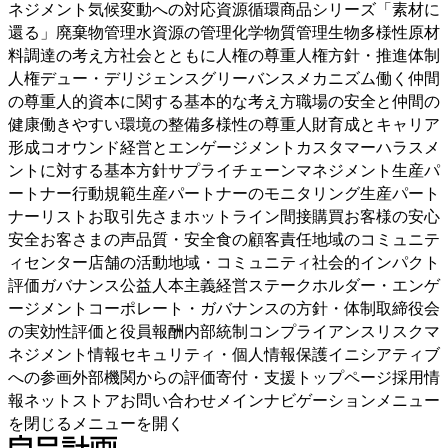
ネジメント気候変動への対応資源循環商品シリーズ「素材に
還る」廃棄物管理水資源の管理化学物質管理生物多様性原材
料調達の考え方社会とともに人権の尊重人権方針・推進体制
人権デュー・デリジェンスグリーバンスメカニズム働く仲間
の尊重人的資本に関する基本的な考え方職場の安全と仲間の
健康働きやすい環境の整備多様性の尊重人財育成とキャリア
形成コオウンド経営とエンゲージメントカスタマーハラスメ
ントに対する基本方針サプライチェーンマネジメント生産パ
ートナー行動規範生産パートナーのモニタリング生産パート
ナーリストお取引先さまホットライン間接購買お客様の安心
安全お客さまの声品質・安全食の顧客責任地域のコミュニテ
ィセンター店舗の活動地域・コミュニティ社会的インパクト
評価ガバナンス公益人本主義経営ステークホルダー・エンゲ
ージメントコーポレート・ガバナンスの方針・体制取締役会
の実効性評価と役員報酬内部統制コンプライアンスリスクマ
ネジメント情報セキュリティ・個人情報保護イニシアティブ
への参画外部機関からの評価寄付・支援トップページ採用情
報ネットストアお問い合わせメインナビゲーションメニュー
を閉じるメニューを開く