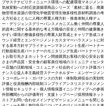
プサステナビリティニュース環境への配慮環境マネジメント
気候変動への対応資源循環商品シリーズ「素材に還る」廃棄
物管理水資源の管理化学物質管理生物多様性原材料調達の考
え方社会とともに人権の尊重人権方針・推進体制人権デュ
ー・デリジェンスグリーバンスメカニズム働く仲間の尊重人
的資本に関する基本的な考え方職場の安全と仲間の健康働き
やすい環境の整備多様性の尊重人財育成とキャリア形成コオ
ウンド経営とエンゲージメントカスタマーハラスメントに対
する基本方針サプライチェーンマネジメント生産パートナー
行動規範生産パートナーのモニタリング生産パートナーリス
トお取引先さまホットライン間接購買お客様の安心安全お客
さまの声品質・安全食の顧客責任地域のコミュニティセンタ
ー店舗の活動地域・コミュニティ社会的インパクト評価ガバ
ナンス公益人本主義経営ステークホルダー・エンゲージメン
トコーポレート・ガバナンスの方針・体制取締役会の実効性
評価と役員報酬内部統制コンプライアンスリスクマネジメン
ト情報セキュリティ・個人情報保護イニシアティブへの参画
外部機関からの評価寄付・支援トップページ採用情報ネット
ストアお問い合わせメインナビゲーションメニューを閉じる
メニューを開く
無印良品についてものづくりの基本となる考