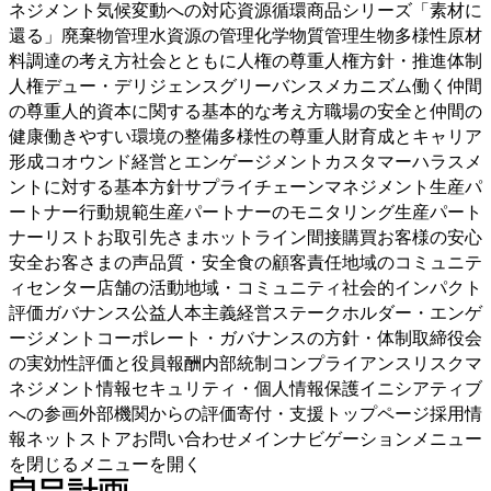
ネジメント気候変動への対応資源循環商品シリーズ「素材に
還る」廃棄物管理水資源の管理化学物質管理生物多様性原材
料調達の考え方社会とともに人権の尊重人権方針・推進体制
人権デュー・デリジェンスグリーバンスメカニズム働く仲間
の尊重人的資本に関する基本的な考え方職場の安全と仲間の
健康働きやすい環境の整備多様性の尊重人財育成とキャリア
形成コオウンド経営とエンゲージメントカスタマーハラスメ
ントに対する基本方針サプライチェーンマネジメント生産パ
ートナー行動規範生産パートナーのモニタリング生産パート
ナーリストお取引先さまホットライン間接購買お客様の安心
安全お客さまの声品質・安全食の顧客責任地域のコミュニテ
ィセンター店舗の活動地域・コミュニティ社会的インパクト
評価ガバナンス公益人本主義経営ステークホルダー・エンゲ
ージメントコーポレート・ガバナンスの方針・体制取締役会
の実効性評価と役員報酬内部統制コンプライアンスリスクマ
ネジメント情報セキュリティ・個人情報保護イニシアティブ
への参画外部機関からの評価寄付・支援トップページ採用情
報ネットストアお問い合わせメインナビゲーションメニュー
を閉じるメニューを開く