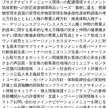
プサステナビリティニュース環境への配慮環境マネジメント
気候変動への対応資源循環商品シリーズ「素材に還る」廃棄
物管理水資源の管理化学物質管理生物多様性原材料調達の考
え方社会とともに人権の尊重人権方針・推進体制人権デュ
ー・デリジェンスグリーバンスメカニズム働く仲間の尊重人
的資本に関する基本的な考え方職場の安全と仲間の健康働き
やすい環境の整備多様性の尊重人財育成とキャリア形成コオ
ウンド経営とエンゲージメントカスタマーハラスメントに対
する基本方針サプライチェーンマネジメント生産パートナー
行動規範生産パートナーのモニタリング生産パートナーリス
トお取引先さまホットライン間接購買お客様の安心安全お客
さまの声品質・安全食の顧客責任地域のコミュニティセンタ
ー店舗の活動地域・コミュニティ社会的インパクト評価ガバ
ナンス公益人本主義経営ステークホルダー・エンゲージメン
トコーポレート・ガバナンスの方針・体制取締役会の実効性
評価と役員報酬内部統制コンプライアンスリスクマネジメン
ト情報セキュリティ・個人情報保護イニシアティブへの参画
外部機関からの評価寄付・支援トップページ採用情報ネット
ストアお問い合わせメインナビゲーションメニューを閉じる
メニューを開く
無印良品についてものづくりの基本となる考