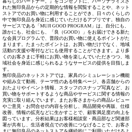
暮らしのパートナー。』をコンセプトに、パーソナライズさ
れた無印良品からの定期的な情報を閲覧することや、ネット
ストアでのお買い物に利用することができ、日々のくらしの
中で無印良品を身近に感じていただけるアプリです。独自の
サービスである「MUJI GOOD PROGRAM」は、自分にも、
誰かにも、社会にも、「良（GOOD）」をお届けできる新た
な会員プログラムで、普段のお買い物に使えるポイントがた
まります。たまったポイントは、お買い物だけでなく、地域
活動の支援や寄付などにも使用することができます。より多
くのお客さまに手軽にお買い物を楽しんでいただきつつ、地
域社会を身近に感じられるようなサービスの提供を目指しま
す。
無印良品のネットストアでは、家具のシミュレーション機能
や組み立て動画、テーマ性のある特集ページ、各店舗からの
おたよりやイベント情報、スタッフのスナップ写真など、お
買い物をサポートするような商品やサービスに関する情報の
充実に取り組んでいます。またお客さまからの商品レビュー
やご意見・お問合せの内容を分析し、商品開発や再販、仕様
改善、情報の拡充などに生かすことで、顧客満足度の向上を
図っています。分析結果はお客様相談室・商品部など関連部
署が共有し、生活者視点での改善につなげることで、お客さ
まに無印良品のネットストアを継続的にご利用いただけるよ