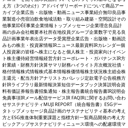
え方（3つのわけ）アドバイザリーボードについて商品アー
カイブ企業広告・出版物・動画ニュース事業紹介無印良品事
業製造小売宿泊飲食地域活動・取り組み建築・空間設計その
他事業IDÉE事業企業情報トップメッセージ企業理念良品計
画の歩み会社概要本社所在地役員グループ企業数字で見る良
品計画事業年表出店データ受賞歴企業広告・出版物・動画読
みもの株主・投資家情報IRニュース最新資料IRカレンダー個
人投資家の皆様へ株主になると個人株主・投資家向けイベン
ト株主優待経営情報経営方針コーポレート・ガバナンスIR方
針業績・財務方針決算サマリ財務ハイライト月次概況社債・
格付情報株式情報株式基本情報株価情報株主状況株主総会株
主還元・配当方針アナリストカバレッジ定款電子公告税務方
針IRライブラリ最新情報決算短信データブック決算説明会資
料有価証券報告書招集通知・株主報告書統合報告書IR説明会
免責事項IRメール配信サービスIR FAQIRに関するお問い合わ
せサステナビリティMUJI REPORT（統合報告書）ESGデー
タトップメッセージ良品計画のサステナビリティ基本の考え
方とESG推進体制重要課題と指標方針一覧商品開発の考え方
ピックアップサステナビリティニュース環境への配慮環境マ