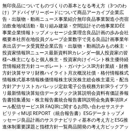
無印良品についてものづくりの基本となる考え方（3つのわ
け）アドバイザリーボードについて商品アーカイブ企業広
告・出版物・動画ニュース事業紹介無印良品事業製造小売宿
泊飲食地域活動・取り組み建築・空間設計その他事業IDÉE
事業企業情報トップメッセージ企業理念良品計画の歩み会社
概要本社所在地役員グループ企業数字で見る良品計画事業年
表出店データ受賞歴企業広告・出版物・動画読みもの株主・
投資家情報IRニュース最新資料IRカレンダー個人投資家の皆
様へ株主になると個人株主・投資家向けイベント株主優待経
営情報経営方針コーポレート・ガバナンスIR方針業績・財務
方針決算サマリ財務ハイライト月次概況社債・格付情報株式
情報株式基本情報株価情報株主状況株主総会株主還元・配当
方針アナリストカバレッジ定款電子公告税務方針IRライブラ
リ最新情報決算短信データブック決算説明会資料有価証券報
告書招集通知・株主報告書統合報告書IR説明会免責事項IRメ
ール配信サービスIR FAQIRに関するお問い合わせサステナ
ビリティMUJI REPORT（統合報告書）ESGデータトップメ
ッセージ良品計画のサステナビリティ基本の考え方とESG推
進体制重要課題と指標方針一覧商品開発の考え方ピックアッ