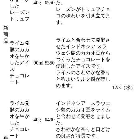
40g
¥550
た。
した
レーズンがトリュフチョ
レーズン
コの味わいを引き立てま
トリュフ
す。
新
商
ライムと合わせて発酵さ
品
ライム発
せたインドネシア スラ
酵のカカ
ウェシ島のカカオ豆から
オを生か
つくったチョコレートを
したアイ
90ml
¥350
使用したアイスです。
ス
ライムのさわやかな香り
チョコレ
と程よいミルク感が楽し
ート
めます。
12/3（水）
ライム発
インドネシア スラウェ
酵のカカ
シ島のカカオ豆をライム
オを生か
と合わせて発酵させまし
40g
¥490
した
た。
チョコレ
さわやかな香りと口どけ
ート
の良さが特長です。
再