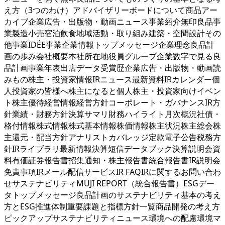
え方（3つのわけ）アドバイザリーボードについて商品アー
カイブ企業広告・出版物・動画ニュース事業紹介無印良品事
業製造小売宿泊飲食地域活動・取り組み建築・空間設計その
他事業IDÉE事業企業情報トップメッセージ企業理念良品計
画の歩み会社概要本社所在地役員グループ企業数字で見る良
品計画事業年表出店データ受賞歴企業広告・出版物・動画読
みもの株主・投資家情報IRニュース最新資料IRカレンダー個
人投資家の皆様へ株主になると個人株主・投資家向けイベン
ト株主優待経営情報経営方針コーポレート・ガバナンスIR方
針業績・財務方針決算サマリ財務ハイライト月次概況社債・
格付情報株式情報株式基本情報株価情報株主状況株主総会株
主還元・配当方針アナリストカバレッジ定款電子公告税務方
針IRライブラリ最新情報決算短信データブック決算説明会資
料有価証券報告書招集通知・株主報告書統合報告書IR説明会
免責事項IRメール配信サービスIR FAQIRに関するお問い合わ
せサステナビリティMUJI REPORT（統合報告書）ESGデー
タトップメッセージ良品計画のサステナビリティ基本の考え
方とESG推進体制重要課題と指標方針一覧商品開発の考え方
ピックアップサステナビリティニュース環境への配慮環境マ