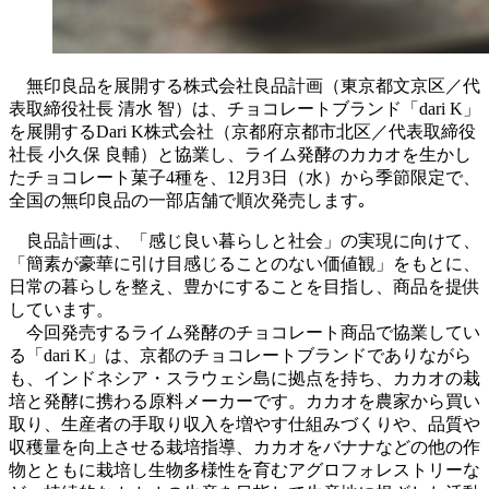
無印良品を展開する株式会社良品計画（東京都文京区／代
表取締役社長 清水 智）は、チョコレートブランド「dari K」
を展開するDari K株式会社（京都府京都市北区／代表取締役
社長 小久保 良輔）と協業し、ライム発酵のカカオを生かし
たチョコレート菓子4種を、12月3日（水）から季節限定で、
全国の無印良品の一部店舗で順次発売します｡
良品計画は、「感じ良い暮らしと社会」の実現に向けて、
「簡素が豪華に引け目感じることのない価値観」をもとに、
日常の暮らしを整え、豊かにすることを目指し、商品を提供
しています。
今回発売するライム発酵のチョコレート商品で協業してい
る「dari K」は、京都のチョコレートブランドでありながら
も、インドネシア・スラウェシ島に拠点を持ち、カカオの栽
培と発酵に携わる原料メーカーです。カカオを農家から買い
取り、生産者の手取り収入を増やす仕組みづくりや、品質や
収穫量を向上させる栽培指導、カカオをバナナなどの他の作
物とともに栽培し生物多様性を育むアグロフォレストリーな