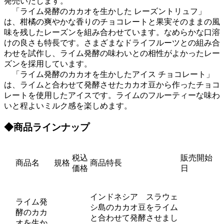
発売いたします。
「ライム発酵のカカオを生かした レーズントリュフ」
は、柑橘の爽やかな香りのチョコレートと果実そのままの風
味を残したレーズンを組み合わせています。なめらかな口溶
けの良さも特長です。さまざまなドライフルーツとの組み合
わせを試作し、ライム発酵の味わいとの相性がよかったレー
ズンを採用しています。
「ライム発酵のカカオを生かしたアイス チョコレート」
は、ライムと合わせて発酵させたカカオ豆から作ったチョコ
レートを使用したアイスです。ライムのフルーティーな味わ
いと程よいミルク感を楽しめます。
◆商品ラインナップ
税込
販売開始
商品名
規格
商品特長
価格
日
インドネシア スラウェ
ライム発
シ島のカカオ豆をライム
酵のカカ
と合わせて発酵させまし
オを生か