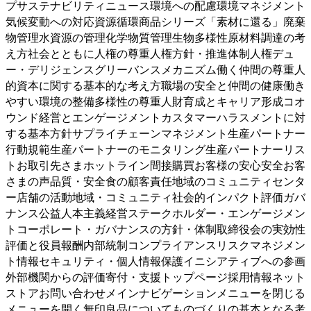
プサステナビリティニュース環境への配慮環境マネジメント
気候変動への対応資源循環商品シリーズ「素材に還る」廃棄
物管理水資源の管理化学物質管理生物多様性原材料調達の考
え方社会とともに人権の尊重人権方針・推進体制人権デュ
ー・デリジェンスグリーバンスメカニズム働く仲間の尊重人
的資本に関する基本的な考え方職場の安全と仲間の健康働き
やすい環境の整備多様性の尊重人財育成とキャリア形成コオ
ウンド経営とエンゲージメントカスタマーハラスメントに対
する基本方針サプライチェーンマネジメント生産パートナー
行動規範生産パートナーのモニタリング生産パートナーリス
トお取引先さまホットライン間接購買お客様の安心安全お客
さまの声品質・安全食の顧客責任地域のコミュニティセンタ
ー店舗の活動地域・コミュニティ社会的インパクト評価ガバ
ナンス公益人本主義経営ステークホルダー・エンゲージメン
トコーポレート・ガバナンスの方針・体制取締役会の実効性
評価と役員報酬内部統制コンプライアンスリスクマネジメン
ト情報セキュリティ・個人情報保護イニシアティブへの参画
外部機関からの評価寄付・支援トップページ採用情報ネット
ストアお問い合わせメインナビゲーションメニューを閉じる
メニューを開く
無印良品についてものづくりの基本となる考