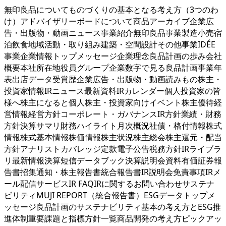
無印良品についてものづくりの基本となる考え方（3つのわ
け）アドバイザリーボードについて商品アーカイブ企業広
告・出版物・動画ニュース事業紹介無印良品事業製造小売宿
泊飲食地域活動・取り組み建築・空間設計その他事業IDÉE
事業企業情報トップメッセージ企業理念良品計画の歩み会社
概要本社所在地役員グループ企業数字で見る良品計画事業年
表出店データ受賞歴企業広告・出版物・動画読みもの株主・
投資家情報IRニュース最新資料IRカレンダー個人投資家の皆
様へ株主になると個人株主・投資家向けイベント株主優待経
営情報経営方針コーポレート・ガバナンスIR方針業績・財務
方針決算サマリ財務ハイライト月次概況社債・格付情報株式
情報株式基本情報株価情報株主状況株主総会株主還元・配当
方針アナリストカバレッジ定款電子公告税務方針IRライブラ
リ最新情報決算短信データブック決算説明会資料有価証券報
告書招集通知・株主報告書統合報告書IR説明会免責事項IRメ
ール配信サービスIR FAQIRに関するお問い合わせサステナ
ビリティMUJI REPORT（統合報告書）ESGデータトップメ
ッセージ良品計画のサステナビリティ基本の考え方とESG推
進体制重要課題と指標方針一覧商品開発の考え方ピックアッ