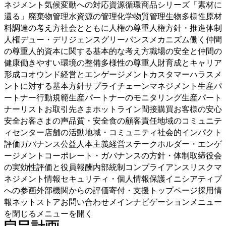
ネジメント気候変動への対応資源循環商品シリーズ「素材に
還る」廃棄物管理水資源の管理化学物質管理生物多様性原材
料調達の考え方社会とともに人権の尊重人権方針・推進体制
人権デュー・デリジェンスグリーバンスメカニズム働く仲間
の尊重人的資本に関する基本的な考え方職場の安全と仲間の
健康働きやすい環境の整備多様性の尊重人財育成とキャリア
形成コオウンド経営とエンゲージメントカスタマーハラスメ
ントに対する基本方針サプライチェーンマネジメント生産パ
ートナー行動規範生産パートナーのモニタリング生産パート
ナーリストお取引先さまホットライン間接購買お客様の安心
安全お客さまの声品質・安全食の顧客責任地域のコミュニテ
ィセンター店舗の活動地域・コミュニティ社会的インパクト
評価ガバナンス公益人本主義経営ステークホルダー・エンゲ
ージメントコーポレート・ガバナンスの方針・体制取締役会
の実効性評価と役員報酬内部統制コンプライアンスリスクマ
ネジメント情報セキュリティ・個人情報保護イニシアティブ
への参画外部機関からの評価寄付・支援トップページ採用情
報ネットストアお問い合わせメインナビゲーションメニュー
を閉じるメニューを開く