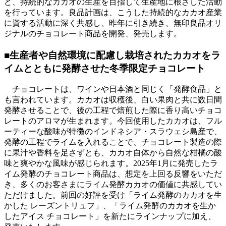
ど、持続的なカカオの生産を目指して生産地に根ざした活動
を行っています。良品計画は、こうした持続的なカカオ産業
に資する活動に深く共感し、昨年に引き続き、無印良品オリ
ジナルのチョコレート商品を開発、発売します。
■
生産者や自然環境に配慮し栽培されたカカオをラ
イムとともに発酵させた冬季限定チョコレート
チョコレートは、ワインや日本酒と同じく「発酵食品」と
も言われています。カカオは収穫後、白い果肉と共に数日間
発酵させることで、後の工程で焙煎した際に香り高いチョコ
レートのアロマが生まれます。今回使用したカカオは、フル
ーティーな酸味が特徴のインドネシア・スラウェシ島産で、
発酵の工程でライムを入れることで、チョコレート製造の際
に果汁や香料を足さずとも、カカオ自体から自然な柑橘の酸
味と爽やかな風味が感じられます。2025年1月に発売したラ
イム発酵のチョコレート商品は、想定を上回る反響をいただ
き、多くのお客さまにライム発酵カカオの価値に共感してい
ただけました。前回の好評を受け「ライム発酵のカカオを生
かした レーズントリュフ」、「ライム発酵のカカオを生か
したアイス チョコレート」を新たにラインナップに加え、