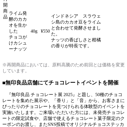
開
商
ライム発
インドネシア スラウェ
品
酵のカカ
シ島のカカオ豆をライム
オを生か
と合わせて発酵させまし
した
40g
¥550
た。
チョコが
ナッツの香ばしさと柑橘
けカシュ
の香りが特長です。
ーナッツ
※再開商品においては、原料高騰のため前回とは価格を変更
しています。
■
無印良品店舗にてチョコレートイベントを開催
『無印良品 チョコレート展 2025』と題し、50種のチョコ
レートを集めた展示や、「香り」と「音」から、お客さまに
ぴったりのチョコレートを見つけられる体験型のイベントを
実施いたします。ご来場いただいた方には、未発売チョコレ
ートの限定試食や、店舗で使えるチョコレート菓子限定のク
ーポンのお渡し、またSNS投稿でオリジナルチョコステッカ