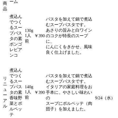
ーム
商
品
煮込ん
パスタを加えて鍋で煮込
でつく
むスープパスタです。
るスー
あさりの旨みと白ワイン
130g
プパス
1人
￥390
のコクが特長のスープ
タの素
前
に、
ボンゴ
にんにくをきかせ、風味
レビア
良く仕上げました。
ンコ
煮込ん
でつく
パスタを加えて鍋で煮込
リ
るスー
むスープパスタです。
ニ
プパス
140g
イタリアの家庭料理をお
ュ
1人
タの素
￥390
手本に、やさしい味わい
ー
前
香味野
の
9/24（水）
ア
菜とポ
スープにポルペッテ（肉
ル
ルペッ
団子）を加えました。
テ