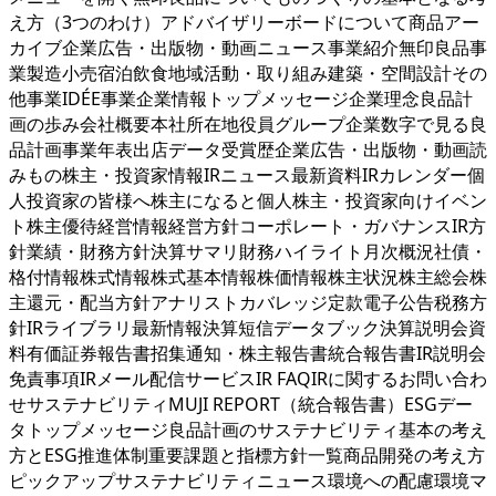
え方（3つのわけ）アドバイザリーボードについて商品アー
カイブ企業広告・出版物・動画ニュース事業紹介無印良品事
業製造小売宿泊飲食地域活動・取り組み建築・空間設計その
他事業IDÉE事業企業情報トップメッセージ企業理念良品計
画の歩み会社概要本社所在地役員グループ企業数字で見る良
品計画事業年表出店データ受賞歴企業広告・出版物・動画読
みもの株主・投資家情報IRニュース最新資料IRカレンダー個
人投資家の皆様へ株主になると個人株主・投資家向けイベン
ト株主優待経営情報経営方針コーポレート・ガバナンスIR方
針業績・財務方針決算サマリ財務ハイライト月次概況社債・
格付情報株式情報株式基本情報株価情報株主状況株主総会株
主還元・配当方針アナリストカバレッジ定款電子公告税務方
針IRライブラリ最新情報決算短信データブック決算説明会資
料有価証券報告書招集通知・株主報告書統合報告書IR説明会
免責事項IRメール配信サービスIR FAQIRに関するお問い合わ
せサステナビリティMUJI REPORT（統合報告書）ESGデー
タトップメッセージ良品計画のサステナビリティ基本の考え
方とESG推進体制重要課題と指標方針一覧商品開発の考え方
ピックアップサステナビリティニュース環境への配慮環境マ