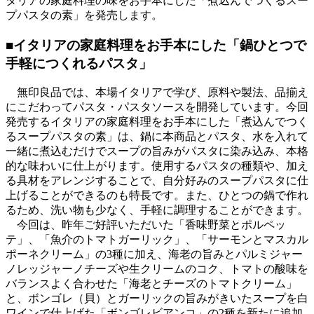
タリアの家庭料理の味をお手本にした「煮込んでつくるスー
プパスタの素」を発売します。
■イタリアの家庭料理をお手本にした「鍋ひとつで
手軽につくれるパスタ」
無印良品では、本場イタリアで学び、原料や製法、品揃え
にこだわってパスタ・パスタソースを開発しています。今回
発売するイタリアの家庭料理をお手本にした「煮込んでつく
るスープパスタの素」は、鍋に本商品とパスタ、水を入れて
一緒に煮込むだけでスープの旨みがパスタに染み込み、本格
的な味わいに仕上がります。使用するパスタの種類や、加え
る具材をアレンジすることで、自分好みのスープパスタに仕
上げることができるのも特長です。また、ひとつの鍋で作れ
るため、洗い物も少なく、手軽に調理することができます。
今回は、昨年ご好評いただいた「香味野菜とポルペッ
テ」、「魚介のトマトガーリック」、「サーモンとマスカル
ポーネクリーム」の3種に加え、海老の旨みとパルミジャー
ノレッジャーノチーズや生クリームのコク、トマトの酸味を
バランスよく合わせた「海老とチーズのトマトクリーム」
と、ボンゴレ（貝）とガーリックの旨みがきいたスープを白
ワインで仕上げた「ボンゴレビアンコ」の2種を新たに追加