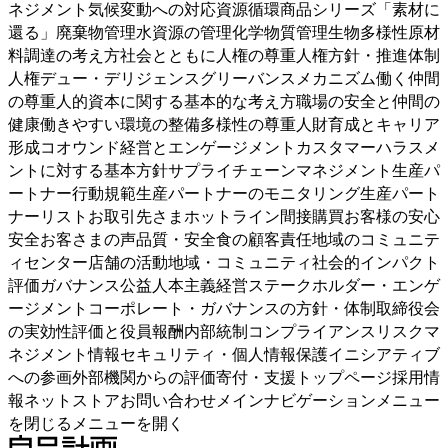
ネジメント気候変動への対応資源循環商品シリーズ「素材に
還る」廃棄物管理水資源の管理化学物質管理生物多様性原材
料調達の考え方社会とともに人権の尊重人権方針・推進体制
人権デュー・デリジェンスグリーバンスメカニズム働く仲間
の尊重人的資本に関する基本的な考え方職場の安全と仲間の
健康働きやすい環境の整備多様性の尊重人財育成とキャリア
形成コオウンド経営とエンゲージメントカスタマーハラスメ
ントに対する基本方針サプライチェーンマネジメント生産パ
ートナー行動規範生産パートナーのモニタリング生産パート
ナーリストお取引先さまホットライン間接購買お客様の安心
安全お客さまの声品質・安全食の顧客責任地域のコミュニテ
ィセンター店舗の活動地域・コミュニティ社会的インパクト
評価ガバナンス公益人本主義経営ステークホルダー・エンゲ
ージメントコーポレート・ガバナンスの方針・体制取締役会
の実効性評価と役員報酬内部統制コンプライアンスリスクマ
ネジメント情報セキュリティ・個人情報保護イニシアティブ
への参画外部機関からの評価寄付・支援トップページ採用情
報ネットストアお問い合わせメインナビゲーションメニュー
を閉じるメニューを開く