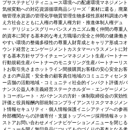
プサステナビリティニュース環境への配慮環境マネジメント
気候変動への対応資源循環商品シリーズ「素材に還る」廃棄
物管理水資源の管理化学物質管理生物多様性原材料調達の考
え方社会とともに人権の尊重人権方針・推進体制人権デュ
ー・デリジェンスグリーバンスメカニズム働く仲間の尊重人
的資本に関する基本的な考え方職場の安全と仲間の健康働き
やすい環境の整備多様性の尊重人財育成とキャリア形成コオ
ウンド経営とエンゲージメントカスタマーハラスメントに対
する基本方針サプライチェーンマネジメント生産パートナー
行動規範生産パートナーのモニタリング生産パートナーリス
トお取引先さまホットライン間接購買お客様の安心安全お客
さまの声品質・安全食の顧客責任地域のコミュニティセンタ
ー店舗の活動地域・コミュニティ社会的インパクト評価ガバ
ナンス公益人本主義経営ステークホルダー・エンゲージメン
トコーポレート・ガバナンスの方針・体制取締役会の実効性
評価と役員報酬内部統制コンプライアンスリスクマネジメン
ト情報セキュリティ・個人情報保護イニシアティブへの参画
外部機関からの評価寄付・支援トップページ採用情報ネット
ストアお問い合わせメインナビゲーションメニューを閉じる
メニューを開く
無印良品についてものづくりの基本となる考