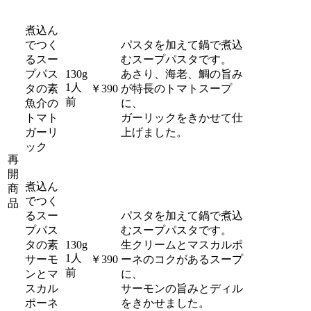
煮込ん
でつく
パスタを加えて鍋で煮込
るスー
むスープパスタです。
プパス
130g
あさり、海老、鯛の旨み
1人
タの素
￥390
が特長のトマトスープ
前
魚介の
に、
トマト
ガーリックをきかせて仕
ガーリ
上げました。
ック
再
開
煮込ん
商
でつく
品
るスー
パスタを加えて鍋で煮込
プパス
むスープパスタです。
タの素
130g
生クリームとマスカルポ
1人
サーモ
￥390
ーネのコクがあるスープ
前
ンとマ
に、
スカル
サーモンの旨みとディル
ポーネ
をきかせました。