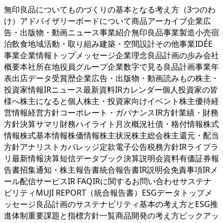
無印良品についてものづくりの基本となる考え方（3つのわ
け）アドバイザリーボードについて商品アーカイブ企業広
告・出版物・動画ニュース事業紹介無印良品事業製造小売宿
泊飲食地域活動・取り組み建築・空間設計その他事業IDÉE
事業企業情報トップメッセージ企業理念良品計画の歩み会社
概要本社所在地役員グループ企業数字で見る良品計画事業年
表出店データ受賞歴企業広告・出版物・動画読みもの株主・
投資家情報IRニュース最新資料IRカレンダー個人投資家の皆
様へ株主になると個人株主・投資家向けイベント株主優待経
営情報経営方針コーポレート・ガバナンスIR方針業績・財務
方針決算サマリ財務ハイライト月次概況社債・格付情報株式
情報株式基本情報株価情報株主状況株主総会株主還元・配当
方針アナリストカバレッジ定款電子公告税務方針IRライブラ
リ最新情報決算短信データブック決算説明会資料有価証券報
告書招集通知・株主報告書統合報告書IR説明会免責事項IRメ
ール配信サービスIR FAQIRに関するお問い合わせサステナ
ビリティMUJI REPORT（統合報告書）ESGデータトップメ
ッセージ良品計画のサステナビリティ基本の考え方とESG推
進体制重要課題と指標方針一覧商品開発の考え方ピックアッ