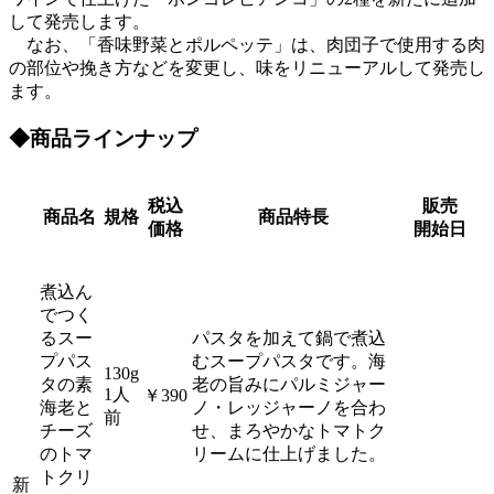
して発売します。
なお、「香味野菜とポルペッテ」は、肉団子で使用する肉
の部位や挽き方などを変更し、味をリニューアルして発売し
ます。
◆商品ラインナップ
税込
販売
商品名
規格
商品特長
価格
開始日
煮込ん
でつく
るスー
パスタを加えて鍋で煮込
プパス
むスープパスタです。海
130g
タの素
老の旨みにパルミジャー
1人
￥390
海老と
ノ・レッジャーノを合わ
前
チーズ
せ、まろやかなトマトク
のトマ
リームに仕上げました。
トクリ
新