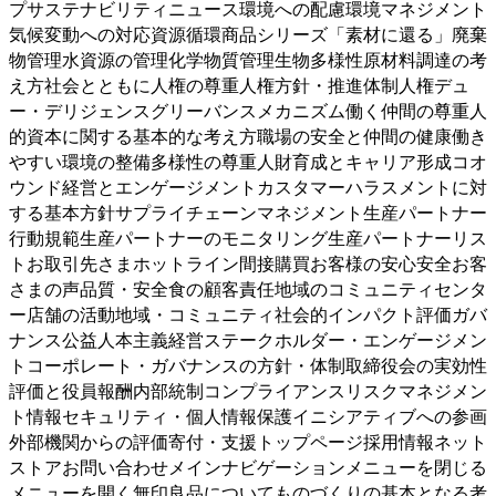
プサステナビリティニュース環境への配慮環境マネジメント
気候変動への対応資源循環商品シリーズ「素材に還る」廃棄
物管理水資源の管理化学物質管理生物多様性原材料調達の考
え方社会とともに人権の尊重人権方針・推進体制人権デュ
ー・デリジェンスグリーバンスメカニズム働く仲間の尊重人
的資本に関する基本的な考え方職場の安全と仲間の健康働き
やすい環境の整備多様性の尊重人財育成とキャリア形成コオ
ウンド経営とエンゲージメントカスタマーハラスメントに対
する基本方針サプライチェーンマネジメント生産パートナー
行動規範生産パートナーのモニタリング生産パートナーリス
トお取引先さまホットライン間接購買お客様の安心安全お客
さまの声品質・安全食の顧客責任地域のコミュニティセンタ
ー店舗の活動地域・コミュニティ社会的インパクト評価ガバ
ナンス公益人本主義経営ステークホルダー・エンゲージメン
トコーポレート・ガバナンスの方針・体制取締役会の実効性
評価と役員報酬内部統制コンプライアンスリスクマネジメン
ト情報セキュリティ・個人情報保護イニシアティブへの参画
外部機関からの評価寄付・支援トップページ採用情報ネット
ストアお問い合わせメインナビゲーションメニューを閉じる
メニューを開く
無印良品についてものづくりの基本となる考