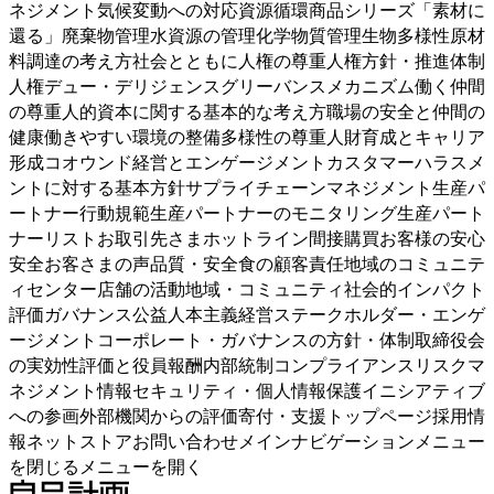
ネジメント気候変動への対応資源循環商品シリーズ「素材に
還る」廃棄物管理水資源の管理化学物質管理生物多様性原材
料調達の考え方社会とともに人権の尊重人権方針・推進体制
人権デュー・デリジェンスグリーバンスメカニズム働く仲間
の尊重人的資本に関する基本的な考え方職場の安全と仲間の
健康働きやすい環境の整備多様性の尊重人財育成とキャリア
形成コオウンド経営とエンゲージメントカスタマーハラスメ
ントに対する基本方針サプライチェーンマネジメント生産パ
ートナー行動規範生産パートナーのモニタリング生産パート
ナーリストお取引先さまホットライン間接購買お客様の安心
安全お客さまの声品質・安全食の顧客責任地域のコミュニテ
ィセンター店舗の活動地域・コミュニティ社会的インパクト
評価ガバナンス公益人本主義経営ステークホルダー・エンゲ
ージメントコーポレート・ガバナンスの方針・体制取締役会
の実効性評価と役員報酬内部統制コンプライアンスリスクマ
ネジメント情報セキュリティ・個人情報保護イニシアティブ
への参画外部機関からの評価寄付・支援トップページ採用情
報ネットストアお問い合わせメインナビゲーションメニュー
を閉じるメニューを開く