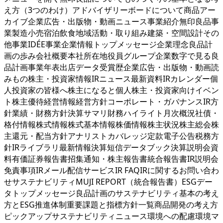
え方（3つのわけ）アドバイザリーボードについて商品アー
カイブ企業広告・出版物・動画ニュース事業紹介無印良品事
業製造小売宿泊飲食地域活動・取り組み建築・空間設計その
他事業IDÉE事業企業情報トップメッセージ企業理念良品計
画の歩み会社概要本社所在地役員グループ企業数字で見る良
品計画事業年表出店データ受賞歴企業広告・出版物・動画読
みもの株主・投資家情報IRニュース最新資料IRカレンダー個
人投資家の皆様へ株主になると個人株主・投資家向けイベン
ト株主優待経営情報経営方針コーポレート・ガバナンスIR方
針業績・財務方針決算サマリ財務ハイライト月次概況社債・
格付情報株式情報株式基本情報株価情報株主状況株主総会株
主還元・配当方針アナリストカバレッジ定款電子公告税務方
針IRライブラリ最新情報決算短信データブック決算説明会資
料有価証券報告書招集通知・株主報告書統合報告書IR説明会
免責事項IRメール配信サービスIR FAQIRに関するお問い合わ
せサステナビリティMUJI REPORT（統合報告書）ESGデー
タトップメッセージ良品計画のサステナビリティ基本の考え
方とESG推進体制重要課題と指標方針一覧商品開発の考え方
ピックアップサステナビリティニュース環境への配慮環境マ