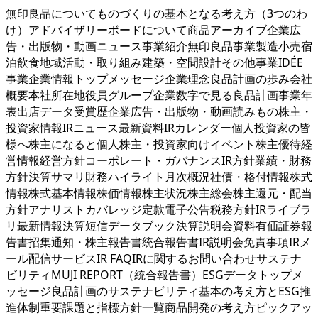
無印良品についてものづくりの基本となる考え方（3つのわ
け）アドバイザリーボードについて商品アーカイブ企業広
告・出版物・動画ニュース事業紹介無印良品事業製造小売宿
泊飲食地域活動・取り組み建築・空間設計その他事業IDÉE
事業企業情報トップメッセージ企業理念良品計画の歩み会社
概要本社所在地役員グループ企業数字で見る良品計画事業年
表出店データ受賞歴企業広告・出版物・動画読みもの株主・
投資家情報IRニュース最新資料IRカレンダー個人投資家の皆
様へ株主になると個人株主・投資家向けイベント株主優待経
営情報経営方針コーポレート・ガバナンスIR方針業績・財務
方針決算サマリ財務ハイライト月次概況社債・格付情報株式
情報株式基本情報株価情報株主状況株主総会株主還元・配当
方針アナリストカバレッジ定款電子公告税務方針IRライブラ
リ最新情報決算短信データブック決算説明会資料有価証券報
告書招集通知・株主報告書統合報告書IR説明会免責事項IRメ
ール配信サービスIR FAQIRに関するお問い合わせサステナ
ビリティMUJI REPORT（統合報告書）ESGデータトップメ
ッセージ良品計画のサステナビリティ基本の考え方とESG推
進体制重要課題と指標方針一覧商品開発の考え方ピックアッ