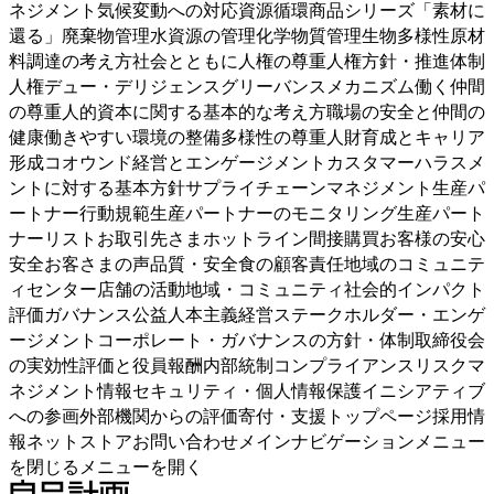
ネジメント気候変動への対応資源循環商品シリーズ「素材に
還る」廃棄物管理水資源の管理化学物質管理生物多様性原材
料調達の考え方社会とともに人権の尊重人権方針・推進体制
人権デュー・デリジェンスグリーバンスメカニズム働く仲間
の尊重人的資本に関する基本的な考え方職場の安全と仲間の
健康働きやすい環境の整備多様性の尊重人財育成とキャリア
形成コオウンド経営とエンゲージメントカスタマーハラスメ
ントに対する基本方針サプライチェーンマネジメント生産パ
ートナー行動規範生産パートナーのモニタリング生産パート
ナーリストお取引先さまホットライン間接購買お客様の安心
安全お客さまの声品質・安全食の顧客責任地域のコミュニテ
ィセンター店舗の活動地域・コミュニティ社会的インパクト
評価ガバナンス公益人本主義経営ステークホルダー・エンゲ
ージメントコーポレート・ガバナンスの方針・体制取締役会
の実効性評価と役員報酬内部統制コンプライアンスリスクマ
ネジメント情報セキュリティ・個人情報保護イニシアティブ
への参画外部機関からの評価寄付・支援トップページ採用情
報ネットストアお問い合わせメインナビゲーションメニュー
を閉じるメニューを開く