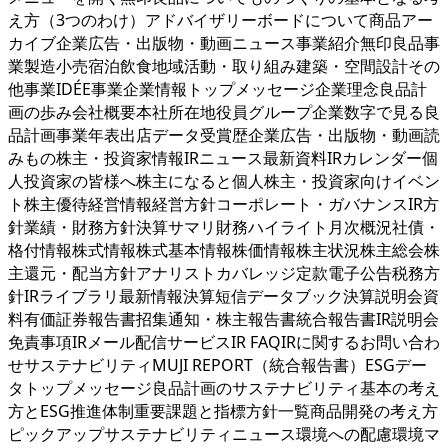
え方（3つのわけ）アドバイザリーボードについて商品アー
カイブ企業広告・出版物・動画ニュース事業紹介無印良品事
業製造小売宿泊飲食地域活動・取り組み建築・空間設計その
他事業IDÉE事業企業情報トップメッセージ企業理念良品計
画の歩み会社概要本社所在地役員グループ企業数字で見る良
品計画事業年表出店データ受賞歴企業広告・出版物・動画読
みもの株主・投資家情報IRニュース最新資料IRカレンダー個
人投資家の皆様へ株主になると個人株主・投資家向けイベン
ト株主優待経営情報経営方針コーポレート・ガバナンスIR方
針業績・財務方針決算サマリ財務ハイライト月次概況社債・
格付情報株式情報株式基本情報株価情報株主状況株主総会株
主還元・配当方針アナリストカバレッジ定款電子公告税務方
針IRライブラリ最新情報決算短信データブック決算説明会資
料有価証券報告書招集通知・株主報告書統合報告書IR説明会
免責事項IRメール配信サービスIR FAQIRに関するお問い合わ
せサステナビリティMUJI REPORT（統合報告書）ESGデー
タトップメッセージ良品計画のサステナビリティ基本の考え
方とESG推進体制重要課題と指標方針一覧商品開発の考え方
ピックアップサステナビリティニュース環境への配慮環境マ