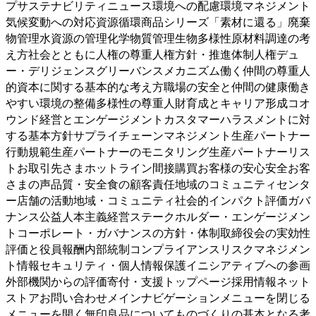
プサステナビリティニュース環境への配慮環境マネジメント
気候変動への対応資源循環商品シリーズ「素材に還る」廃棄
物管理水資源の管理化学物質管理生物多様性原材料調達の考
え方社会とともに人権の尊重人権方針・推進体制人権デュ
ー・デリジェンスグリーバンスメカニズム働く仲間の尊重人
的資本に関する基本的な考え方職場の安全と仲間の健康働き
やすい環境の整備多様性の尊重人財育成とキャリア形成コオ
ウンド経営とエンゲージメントカスタマーハラスメントに対
する基本方針サプライチェーンマネジメント生産パートナー
行動規範生産パートナーのモニタリング生産パートナーリス
トお取引先さまホットライン間接購買お客様の安心安全お客
さまの声品質・安全食の顧客責任地域のコミュニティセンタ
ー店舗の活動地域・コミュニティ社会的インパクト評価ガバ
ナンス公益人本主義経営ステークホルダー・エンゲージメン
トコーポレート・ガバナンスの方針・体制取締役会の実効性
評価と役員報酬内部統制コンプライアンスリスクマネジメン
ト情報セキュリティ・個人情報保護イニシアティブへの参画
外部機関からの評価寄付・支援トップページ採用情報ネット
ストアお問い合わせメインナビゲーションメニューを閉じる
メニューを開く
無印良品についてものづくりの基本となる考