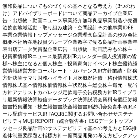
無印良品についてものづくりの基本となる考え方（3つのわ
け）アドバイザリーボードについて商品アーカイブ企業広
告・出版物・動画ニュース事業紹介無印良品事業製造小売宿
泊飲食地域活動・取り組み建築・空間設計その他事業IDÉE
事業企業情報トップメッセージ企業理念良品計画の歩み会社
概要本社所在地役員グループ企業数字で見る良品計画事業年
表出店データ受賞歴企業広告・出版物・動画読みもの株主・
投資家情報IRニュース最新資料IRカレンダー個人投資家の皆
様へ株主になると個人株主・投資家向けイベント株主優待経
営情報経営方針コーポレート・ガバナンスIR方針業績・財務
方針決算サマリ財務ハイライト月次概況社債・格付情報株式
情報株式基本情報株価情報株主状況株主総会株主還元・配当
方針アナリストカバレッジ定款電子公告税務方針IRライブラ
リ最新情報決算短信データブック決算説明会資料有価証券報
告書招集通知・株主報告書統合報告書IR説明会免責事項IRメ
ール配信サービスIR FAQIRに関するお問い合わせサステナ
ビリティMUJI REPORT（統合報告書）ESGデータトップメ
ッセージ良品計画のサステナビリティ基本の考え方とESG推
進体制重要課題と指標方針一覧商品開発の考え方ピックアッ