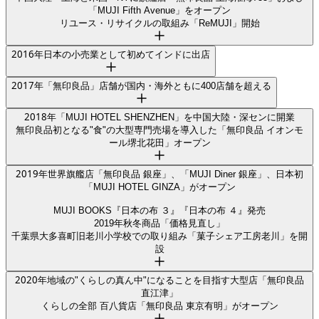
「MUJI Fifth Avenue」をオープン
リユース・リサイクルの取組み「ReMUJI」開始
2016
年
日本の小売業として初めてインドに出店
2017
年
「無印良品」店舗が国内・海外ともに400店舗を超える
2018
年
「MUJI HOTEL SHENZHEN」を中国大陸・深センに開業
無印良品初となる"食"の大型専門売場を導入した「無印良品 イオンモ
ール堺北花田」オープン
2019
年
世界旗艦店「無印良品 銀座」、「MUJI Diner 銀座」、日本初
「MUJI HOTEL GINZA」がオープン
MUJI BOOKS『日本の布 ３』『日本の布 ４』発売
2019年秋冬商品「価格見直し」
千葉県大多喜町旧老川小学校での取り組み「菓子シェア工房老川」を開
設
2020
年
地域の"くらしの真ん中"になることを目指す大型店「無印良品
直江津」
くらしの全部 百八貨店「無印良品 東京有明」がオープン