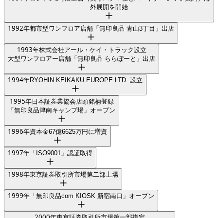
外展開を開始
1992
年
都市型ワンフロア店舗「無印良品 青山3丁目」出店
1993
年
株式会社アール・ケイ・トラック設立
大型ワンフロアー店舗「無印良品 ららぽーと」出店
1994
年
RYOHIN KEIKAKU EUROPE LTD. 設立
1995
年
日本証券業協会店頭銘柄登録
「無印良品津南キャンプ場」オープン
1996
年
資本金67億6625万円に増資
1997
年
「ISO9001」認証取得
1998
年
東京証券取引所市場第二部上場
1999
年
「無印良品com KIOSK 新宿南口」オープン
2000
年
東京証券取引所市場第一部指定