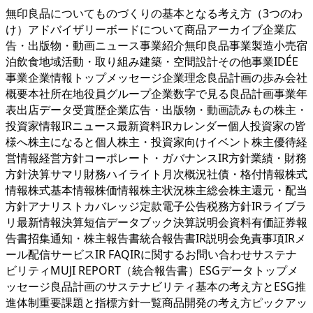
無印良品についてものづくりの基本となる考え方（3つのわ
け）アドバイザリーボードについて商品アーカイブ企業広
告・出版物・動画ニュース事業紹介無印良品事業製造小売宿
泊飲食地域活動・取り組み建築・空間設計その他事業IDÉE
事業企業情報トップメッセージ企業理念良品計画の歩み会社
概要本社所在地役員グループ企業数字で見る良品計画事業年
表出店データ受賞歴企業広告・出版物・動画読みもの株主・
投資家情報IRニュース最新資料IRカレンダー個人投資家の皆
様へ株主になると個人株主・投資家向けイベント株主優待経
営情報経営方針コーポレート・ガバナンスIR方針業績・財務
方針決算サマリ財務ハイライト月次概況社債・格付情報株式
情報株式基本情報株価情報株主状況株主総会株主還元・配当
方針アナリストカバレッジ定款電子公告税務方針IRライブラ
リ最新情報決算短信データブック決算説明会資料有価証券報
告書招集通知・株主報告書統合報告書IR説明会免責事項IRメ
ール配信サービスIR FAQIRに関するお問い合わせサステナ
ビリティMUJI REPORT（統合報告書）ESGデータトップメ
ッセージ良品計画のサステナビリティ基本の考え方とESG推
進体制重要課題と指標方針一覧商品開発の考え方ピックアッ