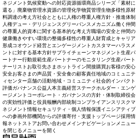
ネジメント気候変動への対応資源循環商品シリーズ「素材に
還る」廃棄物管理水資源の管理化学物質管理生物多様性原材
料調達の考え方社会とともに人権の尊重人権方針・推進体制
人権デュー・デリジェンスグリーバンスメカニズム働く仲間
の尊重人的資本に関する基本的な考え方職場の安全と仲間の
健康働きやすい環境の整備多様性の尊重人財育成とキャリア
形成コオウンド経営とエンゲージメントカスタマーハラスメ
ントに対する基本方針サプライチェーンマネジメント生産パ
ートナー行動規範生産パートナーのモニタリング生産パート
ナーリストお取引先さまホットライン間接購買お客様の安心
安全お客さまの声品質・安全食の顧客責任地域のコミュニテ
ィセンター店舗の活動地域・コミュニティ社会的インパクト
評価ガバナンス公益人本主義経営ステークホルダー・エンゲ
ージメントコーポレート・ガバナンスの方針・体制取締役会
の実効性評価と役員報酬内部統制コンプライアンスリスクマ
ネジメント情報セキュリティ・個人情報保護イニシアティブ
への参画外部機関からの評価寄付・支援トップページ採用情
報ネットストアお問い合わせメインナビゲーションメニュー
を閉じるメニューを開く