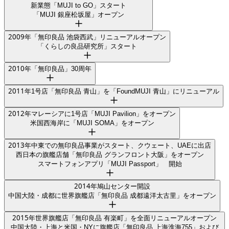
新業態「MUJI to GO」スタート
「MUJI 銀座松坂屋」オープン
2009
年
「無印良品 池袋西武」リニューアルオープン
「くらしの良品研究所」スタート
2010
年
「無印良品」30周年
2011
年
1号店「無印良品 青山」を「FoundMUJI 青山」にリニューアル
2012
年
マレーシアに1号店「MUJI Pavilion」をオープン
米国西海岸に「MUJI SOMA」をオープン
2013
年
中東での無印良品事業がスタート、クウェート、UAEに出店
西日本の旗艦店舗「無印良品 グランフロント大阪」をオープン
スマートフォンアプリ「MUJI Passport」 開始
2014
年
鳩山センター開設
中国大陸・成都に世界旗艦店「無印良品 成都遠洋太古里」をオープン
2015
年
世界旗艦店「無印良品 有楽町」を全面リニューアルオープン
中国大陸・上海と米国・NYに旗艦店「無印良品 上海淮海755」および