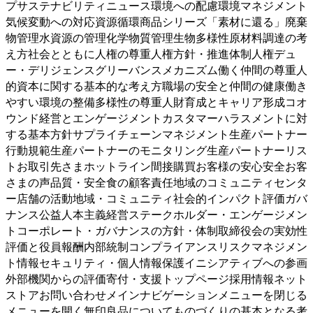
プサステナビリティニュース環境への配慮環境マネジメント
気候変動への対応資源循環商品シリーズ「素材に還る」廃棄
物管理水資源の管理化学物質管理生物多様性原材料調達の考
え方社会とともに人権の尊重人権方針・推進体制人権デュ
ー・デリジェンスグリーバンスメカニズム働く仲間の尊重人
的資本に関する基本的な考え方職場の安全と仲間の健康働き
やすい環境の整備多様性の尊重人財育成とキャリア形成コオ
ウンド経営とエンゲージメントカスタマーハラスメントに対
する基本方針サプライチェーンマネジメント生産パートナー
行動規範生産パートナーのモニタリング生産パートナーリス
トお取引先さまホットライン間接購買お客様の安心安全お客
さまの声品質・安全食の顧客責任地域のコミュニティセンタ
ー店舗の活動地域・コミュニティ社会的インパクト評価ガバ
ナンス公益人本主義経営ステークホルダー・エンゲージメン
トコーポレート・ガバナンスの方針・体制取締役会の実効性
評価と役員報酬内部統制コンプライアンスリスクマネジメン
ト情報セキュリティ・個人情報保護イニシアティブへの参画
外部機関からの評価寄付・支援トップページ採用情報ネット
ストアお問い合わせメインナビゲーションメニューを閉じる
メニューを開く
無印良品についてものづくりの基本となる考