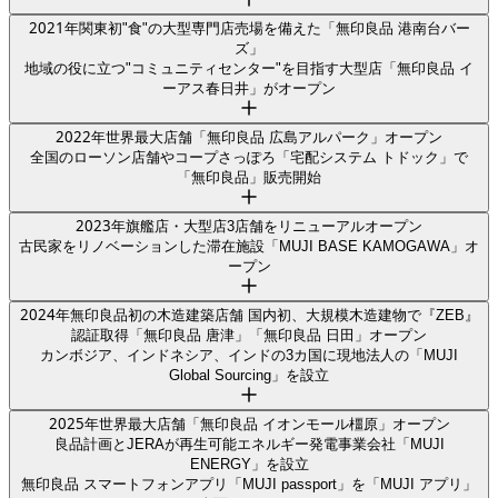
2021
年
関東初"食"の大型専門店売場を備えた「無印良品 港南台バー
ズ」
地域の役に立つ"コミュニティセンター"を目指す大型店「無印良品 イ
ーアス春日井」がオープン
2022
年
世界最大店舗「無印良品 広島アルパーク」オープン
全国のローソン店舗やコープさっぽろ「宅配システム トドック」で
「無印良品」販売開始
2023
年
旗艦店・大型店3店舗をリニューアルオープン
古民家をリノベーションした滞在施設「MUJI BASE KAMOGAWA」オ
ープン
2024
年
無印良品初の木造建築店舗 国内初、大規模木造建物で『ZEB』
認証取得「無印良品 唐津」「無印良品 日田」オープン
カンボジア、インドネシア、インドの3カ国に現地法人の「MUJI
Global Sourcing」を設立
2025
年
世界最大店舗「無印良品 イオンモール橿原」オープン
良品計画とJERAが再生可能エネルギー発電事業会社「MUJI
ENERGY」を設立
無印良品 スマートフォンアプリ「MUJI passport」を「MUJI アプリ」