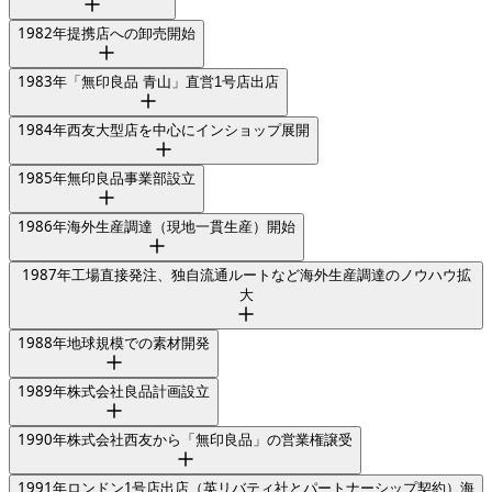
1982
年
提携店への卸売開始
1983
年
「無印良品 青山」直営1号店出店
1984
年
西友大型店を中心にインショップ展開
1985
年
無印良品事業部設立
1986
年
海外生産調達（現地一貫生産）開始
1987
年
工場直接発注、独自流通ルートなど海外生産調達のノウハウ拡
大
1988
年
地球規模での素材開発
1989
年
株式会社良品計画設立
1990
年
株式会社西友から「無印良品」の営業権譲受
1991
年
ロンドン1号店出店（英リバティ社とパートナーシップ契約）海