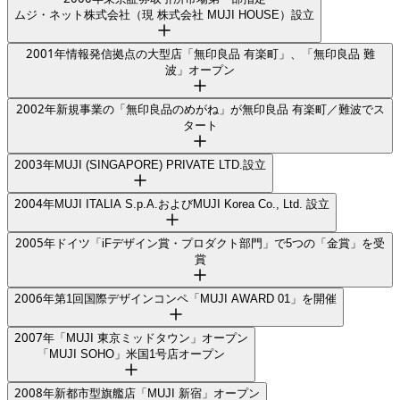
ムジ・ネット株式会社（現 株式会社 MUJI HOUSE）設立
2001
年
情報発信拠点の大型店「無印良品 有楽町」、「無印良品 難
波」オープン
2002
年
新規事業の「無印良品のめがね」が無印良品 有楽町／難波でス
タート
2003
年
MUJI (SINGAPORE) PRIVATE LTD.設立
2004
年
MUJI ITALIA S.p.A.およびMUJI Korea Co., Ltd. 設立
2005
年
ドイツ「iFデザイン賞・プロダクト部門」で5つの「金賞」を受
賞
2006
年
第1回国際デザインコンペ「MUJI AWARD 01」を開催
2007
年
「MUJI 東京ミッドタウン」オープン
「MUJI SOHO」米国1号店オープン
2008
年
新都市型旗艦店「MUJI 新宿」オープン