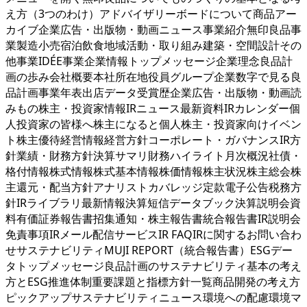
え方（3つのわけ）アドバイザリーボードについて商品アー
カイブ企業広告・出版物・動画ニュース事業紹介無印良品事
業製造小売宿泊飲食地域活動・取り組み建築・空間設計その
他事業IDÉE事業企業情報トップメッセージ企業理念良品計
画の歩み会社概要本社所在地役員グループ企業数字で見る良
品計画事業年表出店データ受賞歴企業広告・出版物・動画読
みもの株主・投資家情報IRニュース最新資料IRカレンダー個
人投資家の皆様へ株主になると個人株主・投資家向けイベン
ト株主優待経営情報経営方針コーポレート・ガバナンスIR方
針業績・財務方針決算サマリ財務ハイライト月次概況社債・
格付情報株式情報株式基本情報株価情報株主状況株主総会株
主還元・配当方針アナリストカバレッジ定款電子公告税務方
針IRライブラリ最新情報決算短信データブック決算説明会資
料有価証券報告書招集通知・株主報告書統合報告書IR説明会
免責事項IRメール配信サービスIR FAQIRに関するお問い合わ
せサステナビリティMUJI REPORT（統合報告書）ESGデー
タトップメッセージ良品計画のサステナビリティ基本の考え
方とESG推進体制重要課題と指標方針一覧商品開発の考え方
ピックアップサステナビリティニュース環境への配慮環境マ